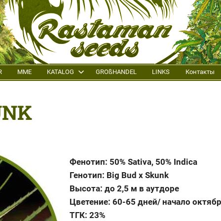
R
MME
KATALOG
GROßHANDEL
LINKS
Контакты
UNK
Фенотип: 50% Sativa, 50% Indica
Генотип: Big Bud x Skunk
Высота: до 2,5 м в аутдоре
Цветение: 60-65 дней/ начало октяб
ТГК: 23%