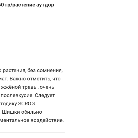
50 гр/растение аутдор
 растения, без сомнения,
ат. Важно отметить, что
а жжёной травы, очень
 послевкусие. Следует
етодику SCROG.
е. Шишки обильно
 ментальное воздействие.