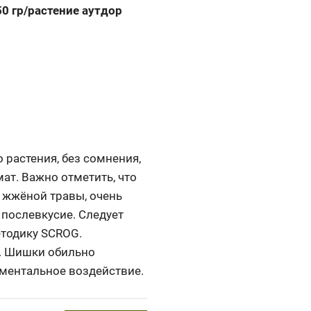
50 гр/растение аутдор
 растения, без сомнения,
ат. Важно отметить, что
а жжёной травы, очень
 послевкусие. Следует
етодику SCROG.
е. Шишки обильно
 ментальное воздействие.