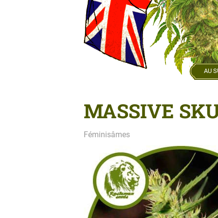
AU S
MASSIVE SK
Féminisâmes