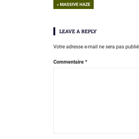
Navigation
PREVIOUS
MASSIVE HAZE
POST:
de
LEAVE A REPLY
l’article
Votre adresse e-mail ne sera pas publié
Commentaire
*