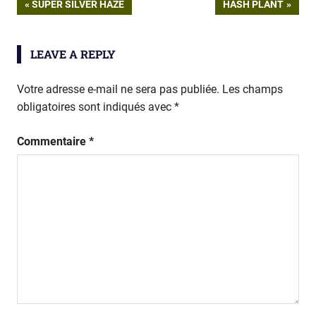
Navigation
PREVIOUS
NEXT
SUPER SILVER HAZE
HASH PLANT
POST:
POST:
de
LEAVE A REPLY
l’article
Votre adresse e-mail ne sera pas publiée.
Les champs
obligatoires sont indiqués avec
*
Commentaire
*