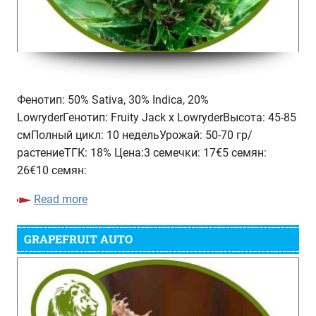
Фенотип: 50% Sativa, 30% Indica, 20%
LowryderГенотип: Fruity Jack x LowryderВысота: 45-85
смПолный цикл: 10 недельУрожай: 50-70 гр/
растениеТГК: 18% Цена:3 семечки: 17€5 семян:
26€10 семян:
Read more
GRAPEFRUIT AUTO