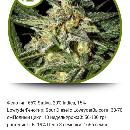
Фенотип: 65% Sativa, 20% Indica, 15%
LowryderГенотип: Sour Diesel x LowryderВысота: 30-70
смПолный цикл: 10 недельУрожай: 50-100 гр/
растениеТГК: 19% Цена:3 семечки: 16€5 семян: