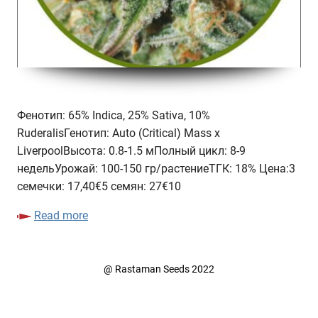
Фенотип: 65% Indica, 25% Sativa, 10%
RuderalisГенотип: Auto (Critical) Mass x
LiverpoolВысота: 0.8-1.5 мПолный цикл: 8-9
недельУрожай: 100-150 гр/растениеТГК: 18% Цена:3
семечки: 17,40€5 семян: 27€10
Read more
@
Rastaman Seeds
2022