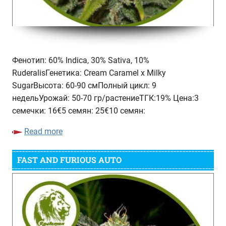
Фенотип: 60% Indica, 30% Sativa, 10%
RuderalisГенетика: Cream Caramel x Milky
SugarВысота: 60-90 смПолный цикл: 9
недельУрожай: 50-70 гр/растениеТГК:19% Цена:3
семечки: 16€5 семян: 25€10 семян:
Read more
FAST AND FURIOUS AUTO