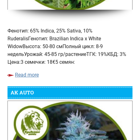
Фенотип: 65% Indica, 25% Sativa, 10%
RuderalisГенотип: Brazilian Indica x White
WidowВысота: 50-80 смПолный цикл: 8-9
недельУрожай: 45-85 гр/растениеТГК: 19%КБД: 3%
Цена:3 семечки: 18€5 семян:
Read more
AK AUTO