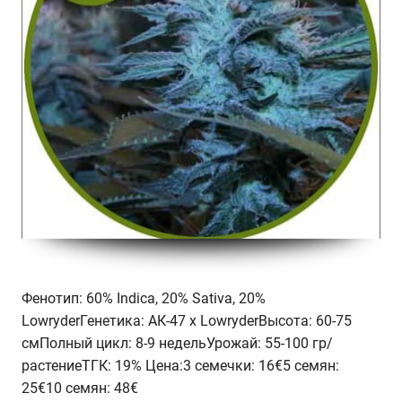
Фенотип: 60% Indica, 20% Sativa, 20%
LowryderГенетика: АК-47 х LowryderВысота: 60-75
смПолный цикл: 8-9 недельУрожай: 55-100 гр/
растениеТГК: 19% Цена:3 семечки: 16€5 семян:
25€10 семян: 48€