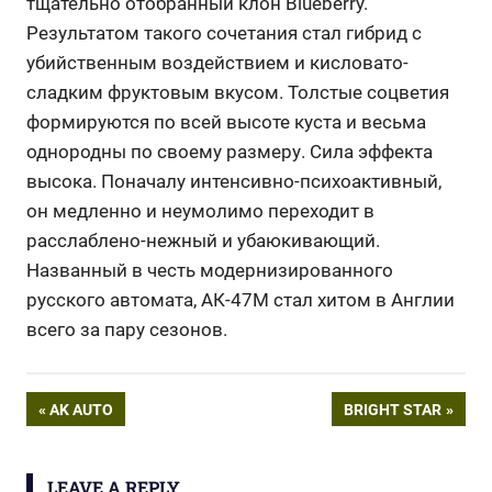
тщательно отобранный клон Blueberry.
Результатом такого сочетания стал гибрид с
убийственным воздействием и кисловато-
сладким фруктовым вкусом. Толстые соцветия
формируются по всей высоте куста и весьма
однородны по своему размеру. Сила эффекта
высока. Поначалу интенсивно-психоактивный,
он медленно и неумолимо переходит в
расслаблено-нежный и убаюкивающий.
Названный в честь модернизированного
русского автомата, АК-47М стал хитом в Англии
всего за пару сезонов.
Навигация
PREVIOUS
NEXT
AK AUTO
BRIGHT STAR
POST:
POST:
по
LEAVE A REPLY